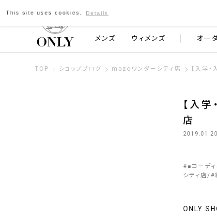
This site uses cookies.
Details
京都発のスーツブランド ONLY
メンズ
ウィメンズ
オー
TOP
ショップブログ
mozoワンダーシティ店
【入学・
【入学
店
2019.01.2
#
■コーデ
シティ店
#
ONLY S