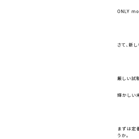
ONLY 
さて、新
厳しい試
輝かしい
まずは定
うか。