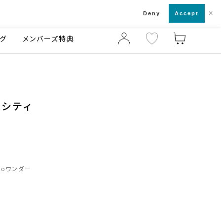
×
店舗一覧・来店予約
ログ
ご利用ガイド
Deny
Accept
グ
メンバーズ特典
ーシティ
zoワンダー