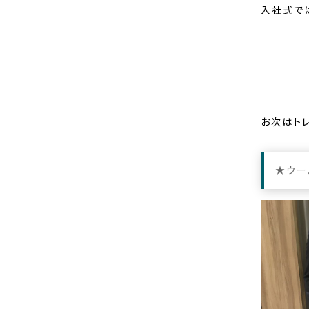
入社式で
お次はト
★ウー