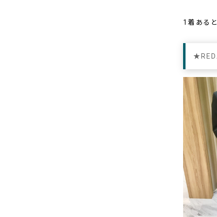
1着ある
★RE