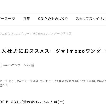
会社情報
採用情報
カタ
ダースーツ
特集
ONLYのものづくり
スタッフスタイリン
入社式におススメスーツ★】mozoワンダーシティ店
・入社式におススメスーツ★】mozoワンダ
0
| mozoワンダーシティ店
ィネート紹介
#
■フォーマル＆セレモニー
#
◆新作商品紹介
#
◇店舗
#
mo
紹介
HOP BLOGをご覧の皆様、こんにちは(^^)