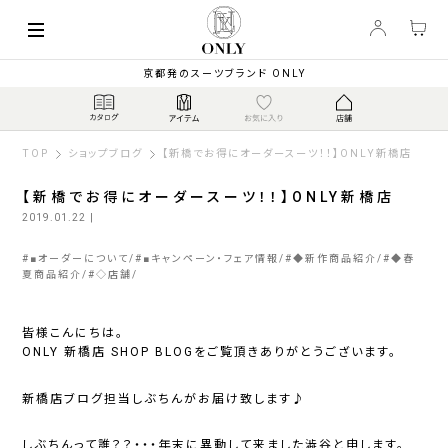
京都発のスーツブランド ONLY
TOP
ショップブログ
【新橋でお得にオーダースーツ！！】ONLY新橋店
【新橋でお得にオーダースーツ！！】ONLY新橋店
2019.01.22
|
#
■オーダーについて
#
■キャンペーン・フェア情報
#
◆新作商品紹介
#
◆春
夏商品紹介
#
◇店舗
皆様こんにちは。
ONLY 新橋店 SHOP BLOGをご覧頂きありがとうございます。
新橋店ブログ担当しぶちんがお届け致します♪
しぶちんって誰？？・・・年末に異動して来ました澁谷と申します。