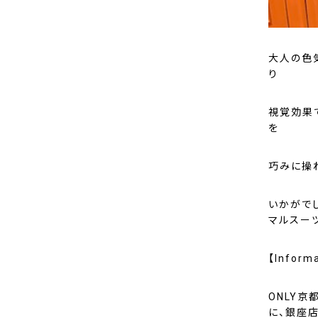
大人の色
り
視覚効果
を
巧みに操
いかがでし
マルスー
【Inform
ONLY京
に、銀座