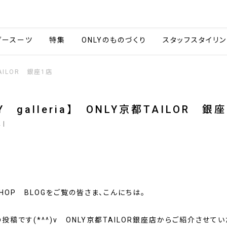
会社情報
採用情報
カタ
ダースーツ
特集
ONLYのものづくり
スタッフスタイリン
都TAILOR 銀座1店
LY galleria】 ONLY京都TAILOR 
2
|
SHOP BLOGをご覧の皆さま、こんにちは。
投稿です(*^^)v ONLY京都TAILOR銀座店からご紹介させて