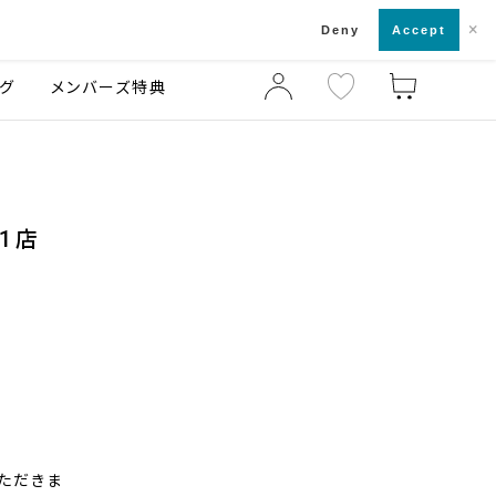
×
店舗一覧・来店予約
ログ
ご利用ガイド
Deny
Accept
グ
メンバーズ特典
銀座1店
いただきま