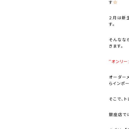
す
☆
２月は新
す。
そんなな
きます。
‘‘オンリー
オーダー
らインポ
そこで、
銀座店で