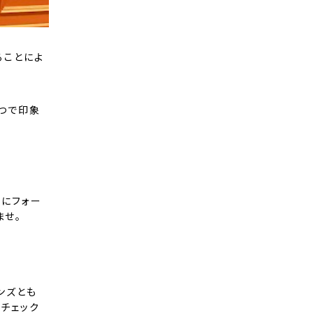
ることによ
つで印象
外にフォー
ませ。
メンズとも
チェック