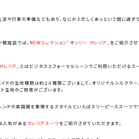
生活や行事の準備などもあり、なにかと忙しくあっという間に過ぎ
か銀座店では、
NEWコレクション‘‘オンリー ガレリア,,
をご紹介させ
ガレリア,,
とはビジネスとフォーマルシーンでご利用いただけるスー
メイドの生地種類は約２０種類ございまして、オリジナルシルクウ
ート生地のご用意がございます。
トレンドの英国調を象徴するスタイルといえばスリーピーススーツで
は人気がある
ガレリアスーツ
をご紹介させていただきます。