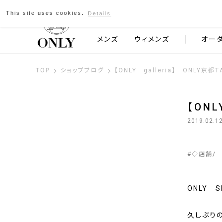
This site uses cookies.
Details
京都発のスーツブランド ONLY
メンズ
ウィメンズ
オー
TOP
ショップブログ
【ONLY galleria】 ONLY京
【ON
2019.02.1
#
◇店舗
ONLY 
久しぶりの