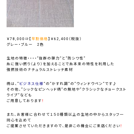
￥78,000⇒【
早割価格
】
￥62,400（税抜）
グレー・ブルー 2色
生地の特徴・・・・”
抜群の弾力
“と”
防シワ性
”
糸に強い撚り（より）を加えることで糸本来の特性を利用した
強撚技術のナチュラルストレッチ素材
柄は、”
ビジネス仕様
“の”
かすれ調
“の”
ウィンドウペン
“です♪
その他、”
シックなピンヘッド柄
“の無地や”ク
ラシックなチョークスト
ライプ
“なども
ご用意しております
！
また、お客様に合わせて１５０種類以上の生地の中からスタッフ一
同心を込めて
ご提案させていただきますので、是非この機会にご来店ください
！