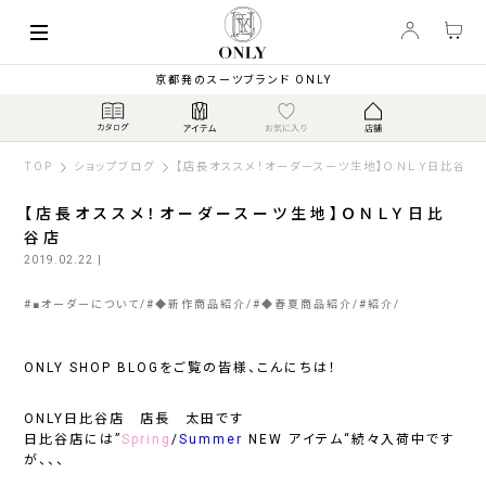
京都発のスーツブランド ONLY
TOP
ショップブログ
【店長オススメ！オーダースーツ生地】ＯＮＬＹ日比谷店
【店長オススメ！オーダースーツ生地】ＯＮＬＹ日比
谷店
2019.02.22
|
#
■オーダーについて
#
◆新作商品紹介
#
◆春夏商品紹介
#
紹介
ONLY SHOP BLOGをご覧の皆様、こんにちは！
ONLY日比谷店 店長 太田です
日比谷店には”
Spring
/
Summer
NEW
アイテム
“続々入荷中です
が、、、