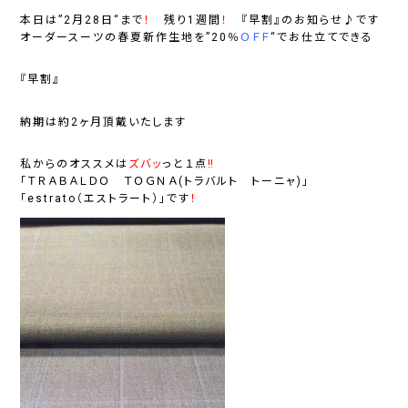
本日は”
2月28日
“まで
！
残り1週間
！
『
早割
』のお知らせ♪です
オーダースーツの春夏新作生地を”
20％
ＯＦＦ
“でお仕立てできる
『
早割
』
納期は約2ヶ月頂戴いたします
私からのオススメは
ズバッ
っと
１点
‼
「
ＴＲＡＢＡＬＤＯ ＴＯＧＮＡ(トラバルト トーニャ)
」
「
estrato（エストラート）
」です
！