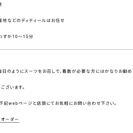
意
、裏地などのディティールはお任せ
わずか10～15分
毎日のようにスーツをお召しで、着数が必要な方にはかなりお勧め
うございます。
、下記webページと店頭にてお気軽にお問い合わせ下さい。
ルオーダー