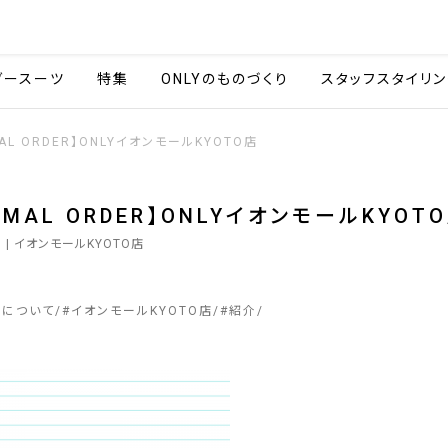
会社情報
採用情報
カタ
ダースーツ
特集
ONLYのものづくり
スタッフスタイリン
MAL ORDER】ONLYイオンモールKYOTO店
IMAL ORDER】ONLYイオンモールKYOT
9
| イオンモールKYOTO店
ーについて
#
イオンモールKYOTO店
#
紹介