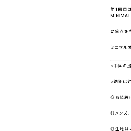
第1回目は
MINIMA
に焦点を
ミニマル
○中国の
○納期は
◎お値段は
◎メンズ、
◎生地は