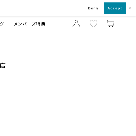
×
店舗一覧・来店予約
ログ
ご利用ガイド
Deny
Accept
グ
メンバーズ特典
O店