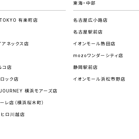
東海・中部
 TOKYO 有楽町店
名古屋広小路店
名古屋駅前店
イアネックス店
イオンモール熱田店
mozoワンダーシティ店
ルコ店
静岡駅前店
クロック店
イオンモール浜松市野店
 JOURNEY 横浜モアーズ店
マーレ店（横浜桜木町）
ルヒロ川越店
州