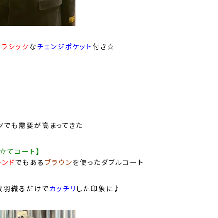
クラシック
な
チェンジポケット
付き☆
て
ツでも需要が高まってきた
立てコート】
レンド
でもある
ブラウン
を使ったダブルコート
枚羽織るだけで
カッチリ
した印象に♪