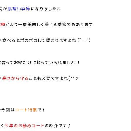
晩が
肌
寒い季節
になりましたね
お鍋
がより一層美味しく感じる季節でもあります
を食べるとポカポカして暖まりますよね（＾－＾）
！
と言ってお鍋だけに頼っていられません！！
を
寒さから守る
ことも必要ですよね(^^ゞ
で今回は
コート特集
です
そく
今年のお勧めコート
の紹介です♪