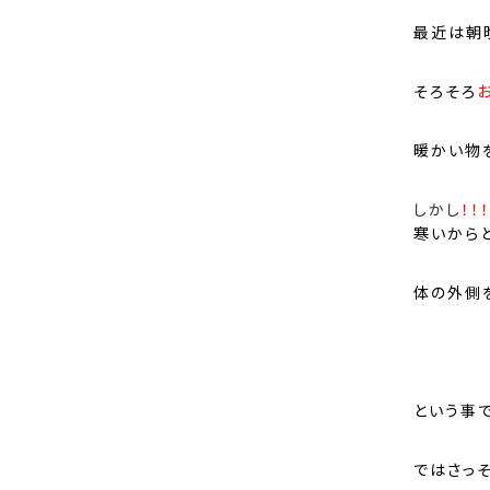
最近は朝
そろそろ
暖かい物
しかし
！！
寒いから
体の外側
という事
ではさっ