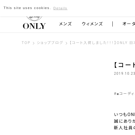
This site uses cookies.
Details
京都発のスーツブランド ONLY
メンズ
ウィメンズ
オー
TOP
ショップブログ
【コート入荷しました！！！】ONLY 
【コー
2019.10.2
#
■コーデ
いつもON
誠にあり
新人社員の