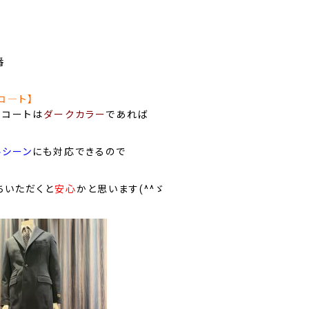
番
コ―ト】
ーコートは
ダークカラー
であれば
ルシーン
にも対応できるので
ちいただくと
安心
かと思います(^^ゞ