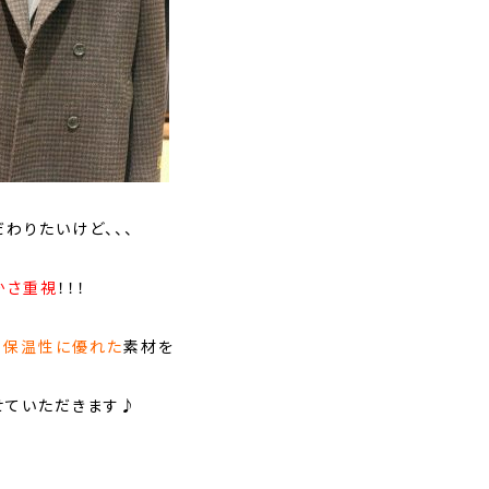
わりたいけど、、、
かさ重視
！！！
て
保温性に優れた
素材を
せていただきます♪