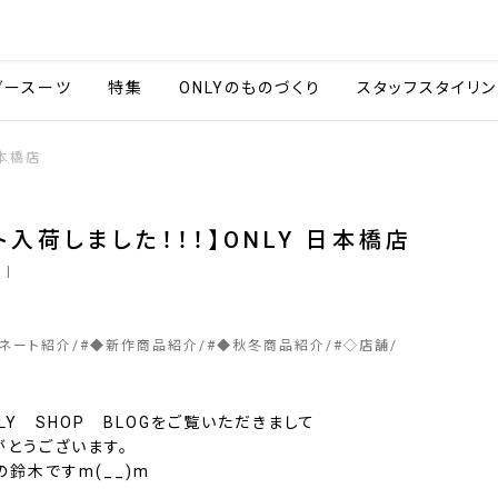
会社情報
採用情報
カタ
ダースーツ
特集
ONLYのものづくり
スタッフスタイリン
日本橋店
ト入荷しました！！！】ONLY 日本橋店
3
|
ィネート紹介
#
◆新作商品紹介
#
◆秋冬商品紹介
#
◇店舗
LY SHOP BLOGをご覧いただきまして
がとうございます。
鈴木ですm(__)m