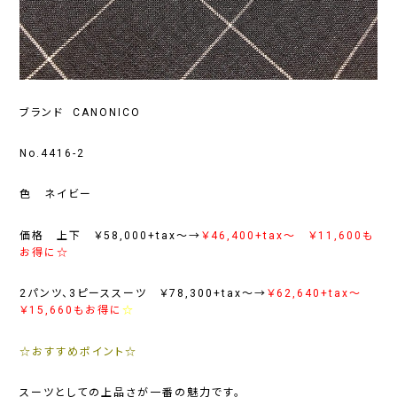
ブランド CANONICO
No.4416-2
色 ネイビー
価格 上下 ￥58,000+tax～→
￥46,400+tax～ ￥11,600も
お得に☆
2パンツ、3ピーススーツ ￥78,300+tax～→
￥62,640+tax～
￥15,660もお得に
☆
☆おすすめポイント☆
スーツとしての上品さが一番の魅力です。