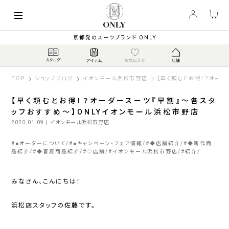
京都発のスーツブランド ONLY
TOP
ショップブログ
イオンモール浜松市野店
【早く頼むとお得！？オーダ
【早く頼むとお得！？オーダースーツ『早割』～各スタ
ッフおすすめ～】ONLYイオンモール浜松市野店
2020.01.09
| イオンモール浜松市野店
#
■オーダーについて
#
■キャンペーン・フェア情報
#
◆店舗紹介
#
◆新作商
品紹介
#
◆春夏商品紹介
#
◇店舗
#
イオンモール浜松市野店
#
紹介
みなさん、こんにちは！
浜松店スタッフの佐藤です。