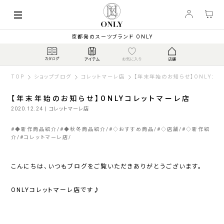
京都発のスーツブランド ONLY
TOP
ショップブログ
コレットマーレ店
【年末年始のお知らせ】ONLYコ
【年末年始のお知らせ】ONLYコレットマーレ店
2020.12.24
| コレットマーレ店
#
◆新作商品紹介
#
◆秋冬商品紹介
#
◇おすすめ商品
#
◇店舗
#
◇新作紹
介
#
コレットマーレ店
こんにちは、いつもブログをご覧いただきありがとうございます。
ONLYコレットマーレ店
です♪