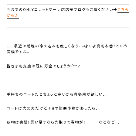
今までのONLYコレットマーレ店店舗ブログもご覧ください➡
こちら
から♪
ここ最近は朝晩の冷え込みも厳しくなり、いよいよ真冬本番！という
気候ですね。
皆さま冬支度は既に万全でしょうか(^^？
手持ちのコートだとちょっと寒いから真冬用が欲しい、、
コートは大丈夫だけど＋αの防寒小物があったら、、
冬物は完璧！買い足すなら先取りで春物が！ などなど、、