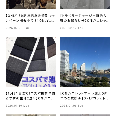
【ONLY 50周年記念🌸特別キャ
【トラベラージャージー新色入
ンペーン開催中です】ONLYコレ
荷のお知らせ📢】ONLYコレット
ットマーレ店
マーレ店
2026.02.26 Thu
2026.02.12 Thu
【1月31日まで！コスパ抜群早割
【ONLYコレットマーレ店より新
おすすめ生地2選✨】ONLYコレ
年のご挨拶🎍】ONLYコレットマ
ットマーレ店
ーレ店
2026.01.19 Mon
2026.01.06 Tue