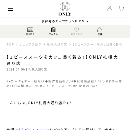
京都発のスーツブランド ONLY
TOP
ショップブログ
札幌大通り店
【３ピーススーツをカッコ良く着る！】O
【３ピーススーツをカッコ良く着る！】ONLY札幌大
通り店
2021.01.06
| 札幌大通り店
#
■コーディネート紹介
#
◆新作商品紹介
#
◆秋冬商品紹介
#
◇おすすめ商
品
#
◇店舗
#
スーツ
#
スリーピーススーツ
#
札幌大通り店
こんにちは、ONLY札幌大通り店です！
今週は
『
３ピーススーツ』
をピックアップしてお届けしていきます！