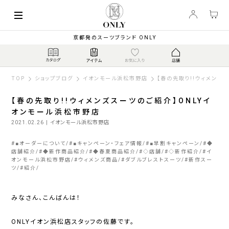
京都発のスーツブランド ONLY
TOP
ショップブログ
イオンモール浜松市野店
【春の先取り!!ウィメンズ
【春の先取り!!ウィメンズスーツのご紹介】ONLYイ
オンモール浜松市野店
2021.02.26
| イオンモール浜松市野店
#
■オーダーについて
#
■キャンペーン・フェア情報
#
■早割キャンペーン
#
◆
店舗紹介
#
◆新作商品紹介
#
◆春夏商品紹介
#
◇店舗
#
◇新作紹介
#
イ
オンモール浜松市野店
#
ウィメンズ商品
#
ダブルブレストスーツ
#
新作スー
ツ
#
紹介
みなさん、こんばんは！
ONLYイオン浜松店スタッフの佐藤です。