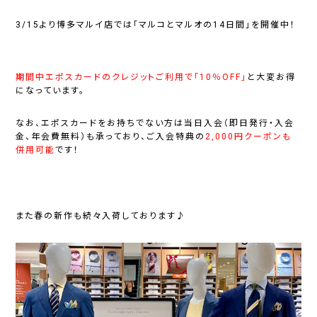
3/15より博多マルイ店では
「マルコとマルオの14日間」
を開催中！
期間中エポスカードのクレジットご利用で「10％OFF」
と大変お得
になっています。
なお、エポスカードをお持ちでない方は
当日入会（即日発行・入会
金、年会費無料）
も承っており、ご入会特典の
2,000円クーポンも
併用可能
です！
また春の新作も続々入荷しております♪