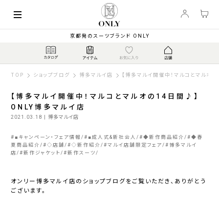
京都発のスーツブランド ONLY
TOP
ショップブログ
博多マルイ店
【博多マルイ開催中！マルコとマルオの
【博多マルイ開催中！マルコとマルオの14日間♪】
ONLY博多マルイ店
2021.03.18
| 博多マルイ店
#
■キャンペーン・フェア情報
#
■成人式&新社会人
#
◆新作商品紹介
#
◆春
夏商品紹介
#
◇店舗
#
◇新作紹介
#
マルイ店舗限定フェア
#
博多マルイ
店
#
新作ジャケット
#
新作スーツ
オンリー博多マルイ店のショップブログをご覧いただき、ありがとう
ございます。