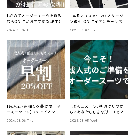
【初めてオーダースーツを作る
【早割オススメ生地⭐オケージョ
ならONLYがおすすめな理由】
ン編⭐】ONLYイオンモール広島
ONLYイオンモール浜松市野店
府中店
2026.08.07 Fri
2026.08.07 Fri
【成人式・前撮り衣装はオーダ
【成人式スーツ、準備はいつか
ースーツで✨】ONLYイオンモー
ら？あなたらしさを形にするオ
ル京都桂川店
ーダースーツ】ONLY四条烏丸
2026.08.06 Thu
2026.08.05 Wed
店