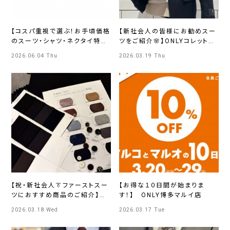
【コスパ重視で選ぶ！お手頃価格
【新社会人の皆様にお勧めスー
のスーツ・シャツ・ネクタイ特
ツをご紹介🌸】ONLYコレットマ
集】ONLY新宿マルイアネックス
ーレ店
2026.06.04 Thu
2026.03.19 Thu
店
【祝・新社会人👔ファーストスー
【お得な１０日間が始まりま
ツにおすすめ商品のご紹介】
す！】 ONLY博多マルイ店
ONLYららぽーとEXPOCITY店
2026.03.18 Wed
2026.03.17 Tue