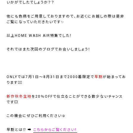
いかがでしたでしょうか？？
他にも色柄をご用意しておりますので、お近くにお越しの際は是非
ご覧になっていただきたいです✨
以上HOME WASH AIR特集でした！
それではまた次回のブログでお会いしましょう！
ONLYでは
7月1日～8月31日まで2000着限定で
早割
が始まってお
ります💁‍♂️
新作秋冬生地
を
20％OFF
で仕立ることができる数少ないチャンス
です💥
この機会にぜひご利用ください☺️
早割とは⁉ ➡
こちらからご覧ください！