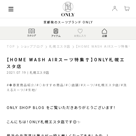
京都発のスーツブランド ONLY
TOP
ショップブログ
札幌エスタ店
【HOME WASH AIRスーツ特集🎐
【HOME WASH AIRスーツ特集🎐】ONLY札幌エ
スタ店
2021.07.19
| 札幌エスタ店
#
◆春夏商品紹介
#
◇おすすめ商品
#
◇店舗
#
スーツ
#
札幌エスタ店
#
洗
えるスーツ
#
生地
ONLY SHOP BLOG
をご覧いただきありがとうございます！
こんにちは！
ONLY札幌エスタ店
です😊✨
最近の北海道は暑さが一段と厳しくなってきましたね…！