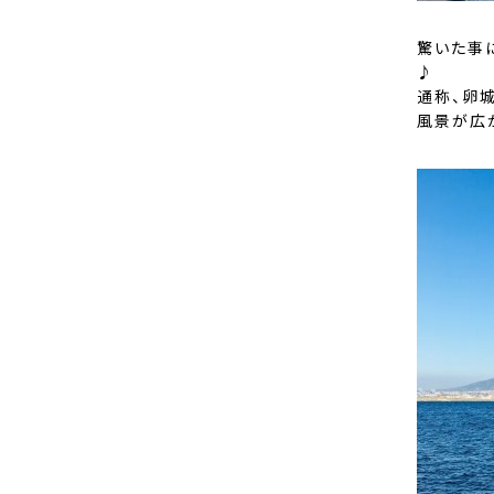
驚いた事
♪
通称、卵
風景が広