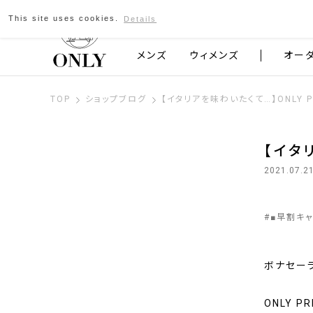
This site uses cookies.
Details
京都発のスーツブランド ONLY
メンズ
ウィメンズ
オー
TOP
ショップブログ
【イタリアを味わいたくて…】ONLY 
【イタ
2021.07.2
#
■早割キ
ボナセー
ONLY 