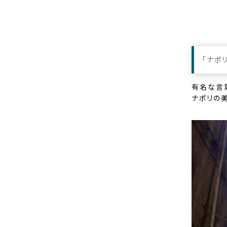
「ナポ
有名な言
ナポリの