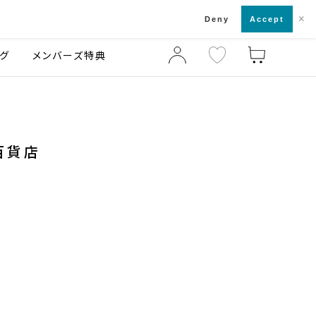
×
店舗一覧・来店予約
ログ
ご利用ガイド
Deny
Accept
グ
メンバーズ特典
急百貨店