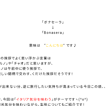
「
ボナセーラ
」
↓
「
Bonasera
」
意味は “
こんにちは
” です♪
語の挨拶でよく思い浮かぶ言葉は
ルノ
」や「
チャオ
」だと思いますが、
ルノは午前中に使う挨拶で、
親しい間柄で交わす、くだけた挨拶だそうです！
が出来ない分、逆に旅行したい気持ちが高まっている今日この頃、、
、今回は「
イタリア気分を味わう
」がテーマですヽ(^o^)
観光気分を味わいながら、生地についてもご紹介です！