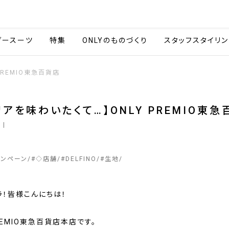
会社情報
採用情報
カタ
ダースーツ
特集
ONLYのものづくり
スタッフスタイリン
PREMIO東急百貨店
リアを味わいたくて…】ONLY PREMIO東
1
|
ャンペーン
#
◇店舗
#
DELFINO
#
生地
ラ！皆様こんにちは！
PREMIO東急百貨店本店です。