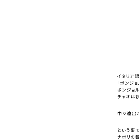
イタリア
「
ボンジョ
ボンジョ
チャオは
中々遠出
という事で
ナポリの