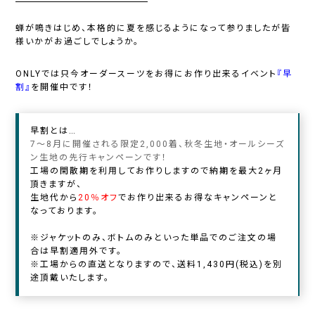
蝉が鳴きはじめ、本格的に夏を感じるようになって参りましたが皆
様いかがお過ごしでしょうか。
ONLYでは只今オーダースーツをお得にお作り出来るイベント
『早
割』
を開催中です！
早割とは…
7～8月に開催される限定2,000着、秋冬生地・オールシーズ
ン生地の先行キャンペーンです！
工場の閑散期を利用してお作りしますので納期を最大2ヶ月
頂きますが、
生地代から
20％オフ
でお作り出来るお得なキャンペーンと
なっております。
※ジャケットのみ、ボトムのみといった単品でのご注文の場
合は早割適用外です。
※工場からの直送となりますので、送料1,430円(税込)を別
途頂戴いたします。