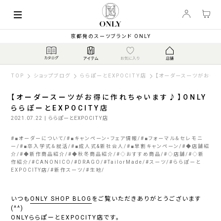
京都発のスーツブランド ONLY
TOP
ショップブログ
ららぽーとEXPOCITY店
【オーダースーツがお得に
【オーダースーツがお得に作れちゃいます♪】ONLY
ららぽーとEXPOCITY店
2021.07.22
| ららぽーとEXPOCITY店
#
■オーダーについて
#
■キャンペーン・フェア情報
#
■フォーマル＆セレモニ
ー
#
■卒入学式＆就活
#
■成人式&新社会人
#
■早割キャンペーン
#
◆店舗紹
介
#
◆新作商品紹介
#
◆秋冬商品紹介
#
◇おすすめ商品
#
◇店舗
#
◇新
作紹介
#
CANONICO
#
DRAGO
#
TailorMade
#
スーツ
#
ららぽーと
EXPOCITY店
#
新作スーツ
#
生地
いつも
ONLY SHOP BLOG
をご覧いただきありがとうございます
(^^)
ONLYららぽーとEXPOCITY店
です。