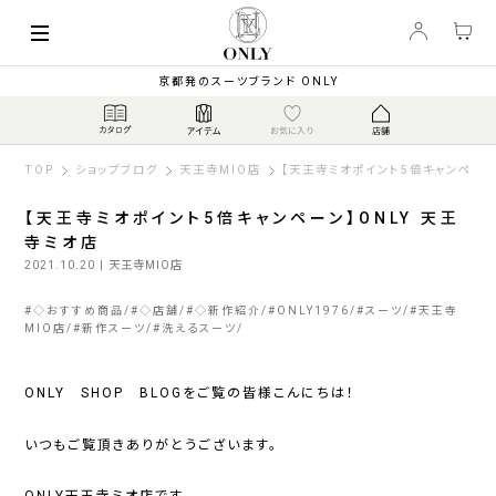
京都発のスーツブランド ONLY
TOP
ショップブログ
天王寺MIO店
【天王寺ミオポイント5倍キャンペーン
【天王寺ミオポイント5倍キャンペーン】ONLY 天王
寺ミオ店
2021.10.20
| 天王寺MIO店
#
◇おすすめ商品
#
◇店舗
#
◇新作紹介
#
ONLY1976
#
スーツ
#
天王寺
MIO店
#
新作スーツ
#
洗えるスーツ
ONLY SHOP BLOGをご覧の皆様こんにちは！
いつもご覧頂きありがとうございます。
ONLY天王寺ミオ店です。