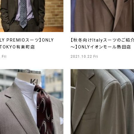
LY PREMIOスーツ】ONLY
【秋冬向けItalyスーツのご紹介
O TOKYO有楽町店
～】ONLYイオンモール熱田店
 Fri
2021.10.22 Fri