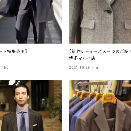
ート特集🧥❄】
【新作レディーススーツのご紹介
博多マルイ店
8 Thu
2021.10.28 Thu