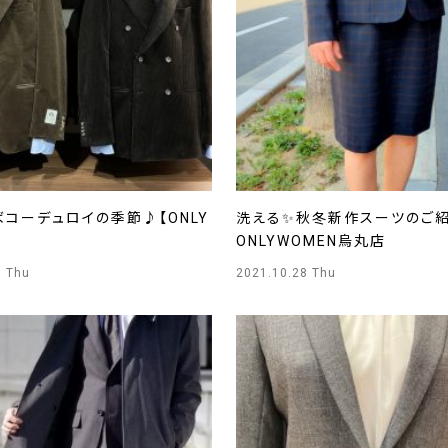
コーデュロイの季節♪【ONLY
洗える✨秋冬新作スーツのご
】
ONLYWOMEN烏丸店
8 Thu
2021.10.28 Thu