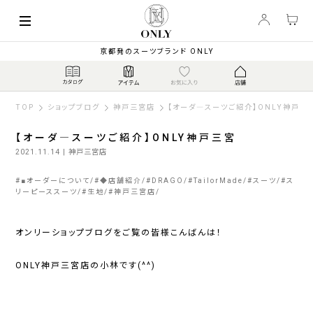
京都発のスーツブランド ONLY
TOP
ショップブログ
神戸三宮店
【オーダ―スーツご紹介】ONLY神戸三
【オーダ―スーツご紹介】ONLY神戸三宮
2021.11.14
| 神戸三宮店
#
■オーダーについて
#
◆店舗紹介
#
DRAGO
#
TailorMade
#
スーツ
#
ス
リーピーススーツ
#
生地
#
神戸三宮店
オンリーショップブログをご覧の皆様こんばんは！
ONLY神戸三宮店の小林です(^^)