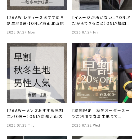
【26AW-レディースおすすめ早
【イメージが湧かない…？ONLY
割生地3選-】ONLY京都北山店
だからできること】ONLY福岡天
神店
2026.07.27 Mon
2026.07.24 Fri
【26AWーメンズおすすめ早割
【期間限定｜秋冬オーダースー
生地3選ー】ONLY京都北山店
ツご利用で春夏生地まで
20％OFFのご案内】ONLY京都
2026.07.23 Thu
2026.07.22 Wed
北山店