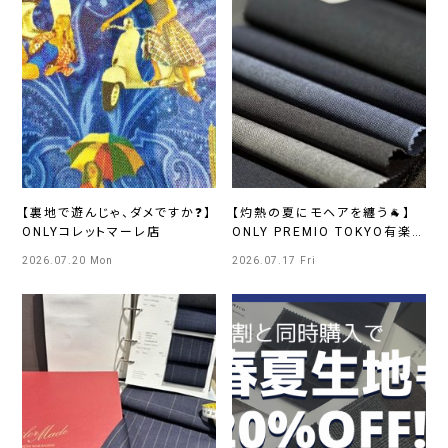
【裏地で遊んじゃ、ダメですか❓】
【灼熱の夏にモヘアを纏う🐐】
ONLYコレットマーレ店
ONLY PREMIO TOKYO有楽
町店
2026.07.20 Mon
2026.07.17 Fri