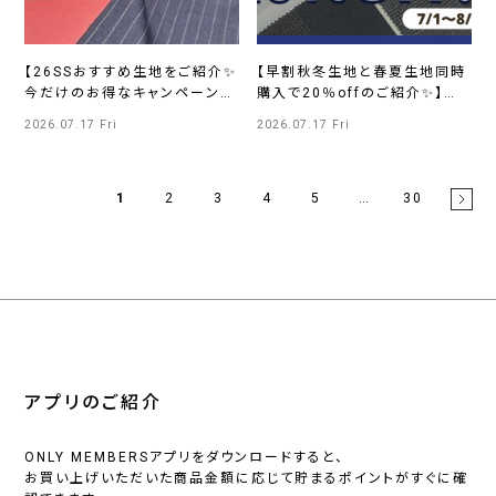
【26SSおすすめ生地をご紹介✨
【早割秋冬生地と春夏生地同時
今だけのお得なキャンペーン実
購入で20％offのご紹介✨】
施中！】ONLY淀屋橋店
ONLY mozoワンダーシティ店
2026.07.17 Fri
2026.07.17 Fri
1
2
3
4
5
…
30
アプリのご紹介
ONLY MEMBERSアプリをダウンロードすると、
お買い上げいただいた商品金額に応じて貯まるポイントがすぐに確