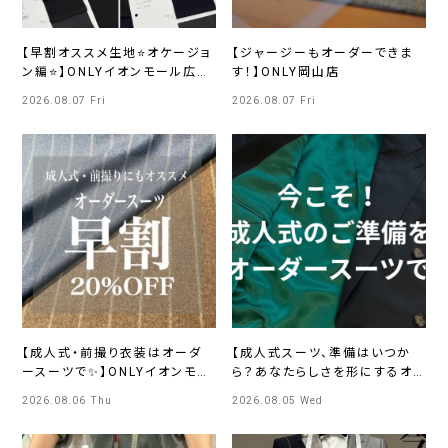
【早割オススメ生地⭐オケージョ
【ジャージーもオーダーできま
ン編⭐】ONLYイオンモール広島
す！】ONLY岡山店
府中店
2026.08.07 Fri
2026.08.07 Fri
【成人式・前撮り衣装はオーダ
【成人式スーツ、準備はいつか
ースーツで✨】ONLYイオンモー
ら？あなたらしさを形にするオ
ル京都桂川店
ーダースーツ】ONLY四条烏丸
2026.08.06 Thu
2026.08.05 Wed
店