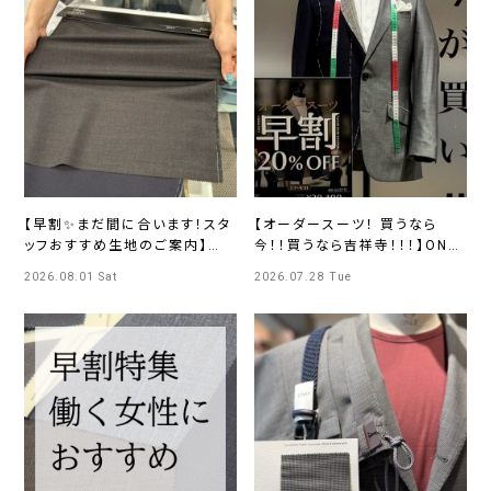
【早割✨まだ間に合います！スタ
【オーダースーツ！ 買うなら
ッフおすすめ生地のご案内】
今！！買うなら吉祥寺！！！】ONLY
ONLYイオンモールKYOTO店
吉祥寺パルコ店
2026.08.01 Sat
2026.07.28 Tue