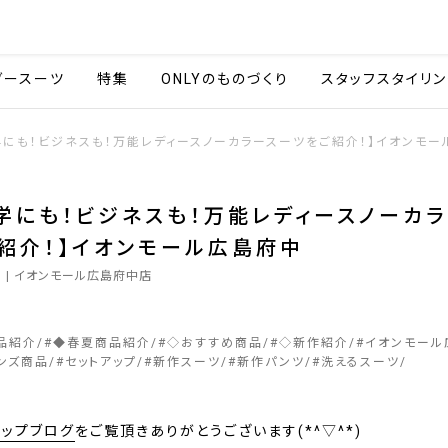
会社情報
採用情報
カタ
ダースーツ
特集
ONLYのものづくり
スタッフスタイリン
学にも！ビジネスも！万能レディースノーカラースーツをご紹介！】イオンモー
学にも！ビジネスも！万能レディースノーカ
紹介！】イオンモール広島府中
1
| イオンモール広島府中店
品紹介
#
◆春夏商品紹介
#
◇おすすめ商品
#
◇新作紹介
#
イオンモール
ンズ商品
#
セットアップ
#
新作スーツ
#
新作パンツ
#
洗えるスーツ
ョップブログ
をご覧頂きありがとうございます(*^▽^*)