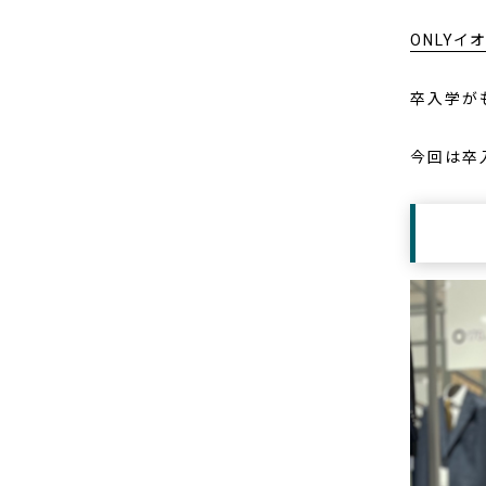
ONLYイ
卒入学が
今回は卒