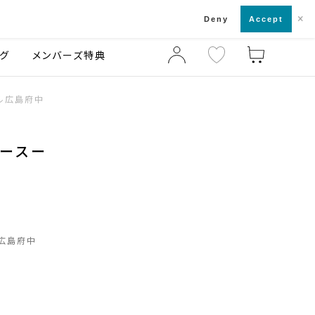
×
店舗一覧・来店予約
ログ
ご利用ガイド
Deny
Accept
グ
メンバーズ特典
ル広島府中
ラースー
広島府中