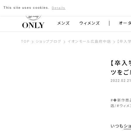
This site uses cookies.
Details
京都発のスーツブランド ONLY
メンズ
ウィメンズ
オー
TOP
ショップブログ
イオンモール広島府中店
【卒入
【卒入
ツをご
2022.02.2
#
◆新作商
店
#
ウィメ
いつも
シ