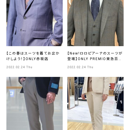
【この春はスーツを着てお出か
【New!ロロピアーナのスーツが
けしよう！】ONLY赤坂店
登場】ONLY PREMIO東急百貨
店
2022.02.24 Thu
2022.02.24 Thu