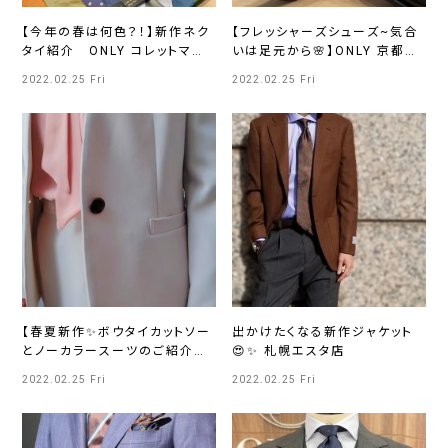
【今年の春は何色？！】新作ネク
【フレッシャーズシューズ~気合
タイ紹介 ONLY コレットマー
いは足元から🌸】ONLY 京都四
レ店（横浜桜木町）
条河原町店
2022.02.25 Fri
2022.02.25 Fri
【春夏新作✨ボウタイカットソー
出かけたくなる新作ジャケット
とノーカラースーツのご紹介☆
😍✨ 札幌エスタ店
彡】ONLY WOMEN 烏丸店
2022.02.25 Fri
2022.02.25 Fri