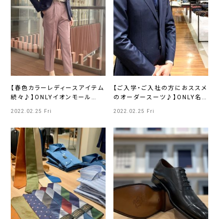
【春色カラーレディースアイテム
【ご入学・ご入社の方におススメ
続々♪】ONLYイオンモール
のオーダースーツ♪】ONLY名
KYOTO店
古屋広小路店
2022.02.25 Fri
2022.02.25 Fri