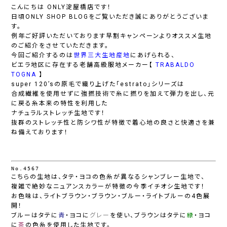
こんにちは ONLY淀屋橋店です！
日頃ONLY SHOP BLOGをご覧いただき誠にありがとうございま
す。
例年ご好評いただいております早割キャンペーンよりオススメ生地
のご紹介をさせていただきます。
今回ご紹介するのは
世界三大生地産地
にあげられる、
ビエラ地区に存在する老舗高級服地メーカー【
TRABALDO
TOGNA
】
super 120’sの原毛で織り上げた「estrato」シリーズは
合成繊維を使用せずに強撚技術で糸に撚りを加えて弾力を出し、元
に戻る糸本来の特性を利用した
ナチュラルストレッチ生地です！
抜群のストレッチ性と防シワ性が特徴で着心地の良さと快適さを兼
ね備えております！
No.4567
こちらの生地は、タテ・ヨコの色糸が異なるシャンブレー生地で、
複雑で絶妙なニュアンスカラーが特徴の今季イチオシ生地です！
お色味は、ライトブラウン・ブラウン・ブルー・ライトブルーの4色展
開！
ブルーはタテに
青
・ヨコに
グレー
を使い、ブラウンはタテに
緑
・ヨコ
に
茶
の色糸を使用した生地です。