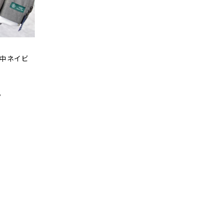
 中ネイビ
ック
。