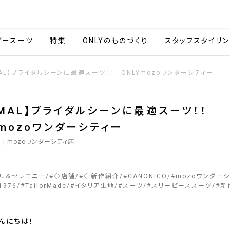
会社情報
採用情報
カタ
ダースーツ
特集
ONLYのものづくり
スタッフスタイリン
MAL】ブライダルシーンに最適スーツ！！ ONLYmozoワンダーシティー
RMAL】ブライダルシーンに最適スーツ！！
Ymozoワンダーシティー
5
| mozoワンダーシティ店
マル＆セレモニー
#
◇店舗
#
◇新作紹介
#
CANONICO
#
mozoワンダーシ
1976
#
TailorMade
#
イタリア生地
#
スーツ
#
スリーピーススーツ
#
新
んにちは！