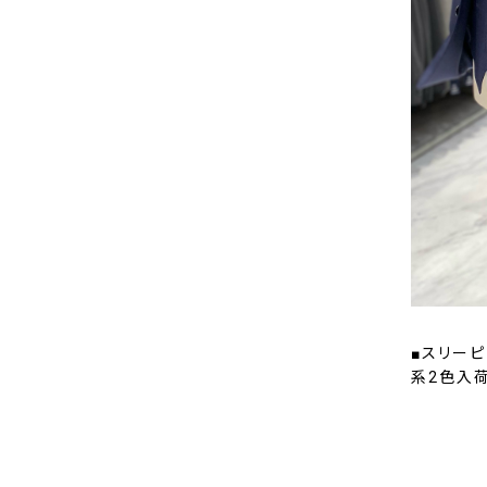
■スリーピ
系2色入荷