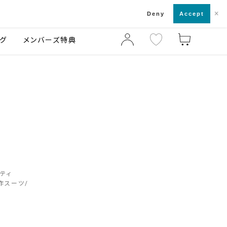
×
店舗一覧・来店予約
ログ
ご利用ガイド
Deny
Accept
グ
メンバーズ特典
ティ
作スーツ