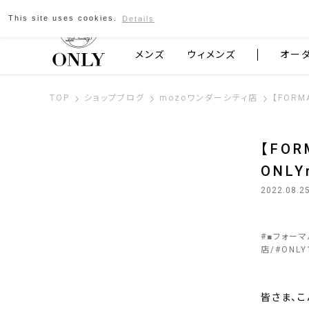
This site uses cookies.
Details
京都発のスーツブランド ONLY
メンズ
ウィメンズ
オー
TOP
ショップブログ
mozoワンダーシティ店
【FOR
【FO
ONL
2022.08.2
#
■フォー
店
#
ONLY
皆さま、こ