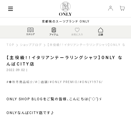
京都発のスーツブランド ONLY
TOP
ショップブログ
【主役級！！イタリアンテーラリングシャツ】ONLY なんば
【主役級！！イタリアンテーラリングシャツ】ONLY な
んばCITY店
2022.09.02
|
#
◆秋冬商品紹介
#
◇店舗
#
ONLY PREMIO
#
ONLY1976
ONLY SHOP BLOGをご覧の皆様、こんにちは(‘◇’)ゞ
ONLYなんばCITY店です♪