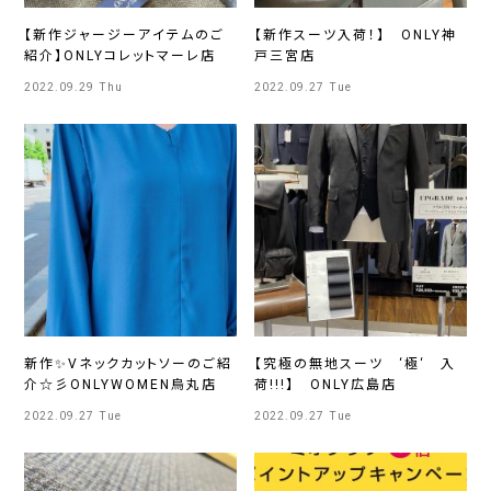
【新作ジャージーアイテムのご
【新作スーツ入荷！】 ONLY神
紹介】ONLYコレットマーレ店
戸三宮店
2022.09.29 Thu
2022.09.27 Tue
新作✨Vネックカットソーのご紹
【究極の無地スーツ ‘極‘ 入
介☆彡ONLYWOMEN烏丸店
荷!!!】 ONLY広島店
2022.09.27 Tue
2022.09.27 Tue