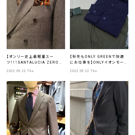
【オンリー史上最軽量スー
【秋冬もONLY GREENで快適
ツ！！！SANTALUCIA ZEROが
にお仕事を】ONLYイオンモール
入荷しました】ONLY PREMIO
KYOTO店
2022.09.22 Thu
2022.09.22 Thu
ルクアイーレ店