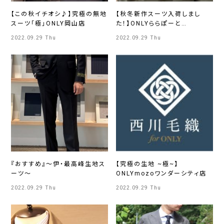
【この秋イチオシ♪】究極の無地
【秋冬新作スーツ入荷しまし
スーツ「極」ONLY岡山店
た！】ONLYららぽーと
EXPOCITY店
2022.09.29 Thu
2022.09.29 Thu
『おすすめ』～伊・最高峰生地ス
【究極の生地 ~極~】
ーツ～
ONLYmozoワンダーシティ店
2022.09.29 Thu
2022.09.29 Thu