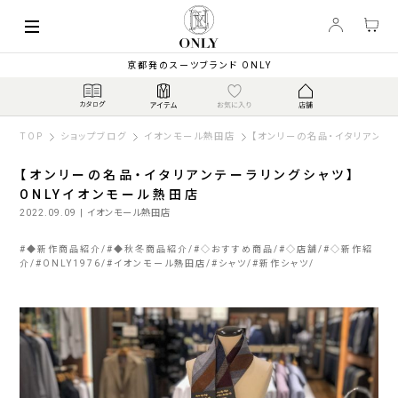
京都発のスーツブランド ONLY
TOP
ショップブログ
イオンモール熱田店
【オンリーの名品・イタリアンテ
【オンリーの名品・イタリアンテーラリングシャツ】
ONLYイオンモール熱田店
2022.09.09
| イオンモール熱田店
#
◆新作商品紹介
#
◆秋冬商品紹介
#
◇おすすめ商品
#
◇店舗
#
◇新作紹
介
#
ONLY1976
#
イオンモール熱田店
#
シャツ
#
新作シャツ