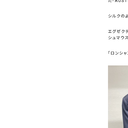
た「AUS
シルクの
エグゼクテ
シュマウ
「ロンシ