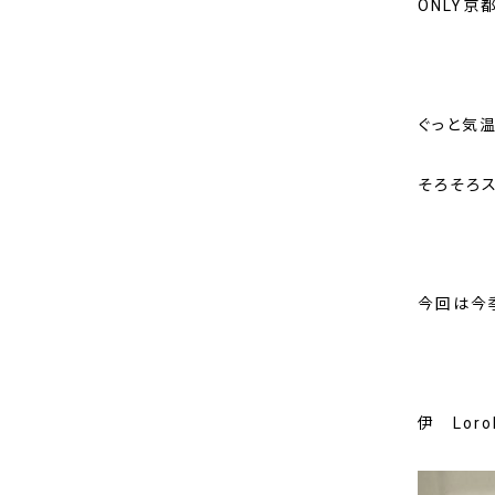
ONLY
ぐっと気
そろそろ
今回は今
伊 Lor