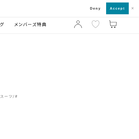
×
店舗一覧・来店予約
ログ
ご利用ガイド
Deny
Accept
グ
メンバーズ特典
ススーツ
#