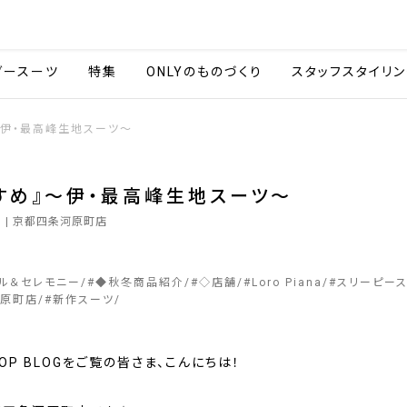
会社情報
採用情報
カタ
ダースーツ
特集
ONLYのものづくり
スタッフスタイリン
』～伊・最高峰生地スーツ～
すすめ』～伊・最高峰生地スーツ～
9
| 京都四条河原町店
マル＆セレモニー
#
◆秋冬商品紹介
#
◇店舗
#
Loro Piana
#
スリーピー
原町店
#
新作スーツ
SHOP BLOGをご覧の皆さま、こんにちは！