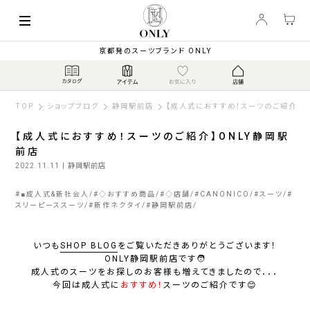
京都発のスーツブランド ONLY
TOP
ショップブログ
静岡駅前店
【成人式におすすめ！スーツのご紹介】O
【成人式におすすめ！スーツのご紹介】ONLY静岡駅
前店
2022.11.11
| 静岡駅前店
#
■成人式&新社会人
#
◇おすすめ商品
#
◇店舗
#
CANONICO
#
スーツ
#
スリーピーススーツ
#
新作ネクタイ
#
静岡駅前店
いつも
SHOP BLOG
をご覧いただきありがとうございます！
ONLY静岡駅前店です🧑
成人式のスーツをお探しのお客様も増えてきましたので．．．
今回は成人式に
おすすめ！
スーツのご紹介です😊