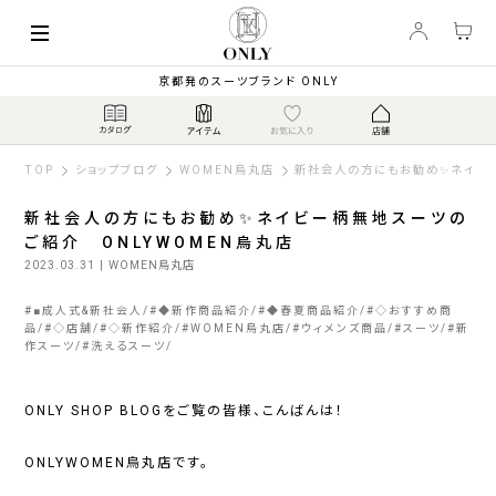
京都発のスーツブランド ONLY
TOP
ショップブログ
WOMEN烏丸店
新社会人の方にもお勧め✨ネイビー
新社会人の方にもお勧め✨ネイビー柄無地スーツの
ご紹介 ONLYWOMEN烏丸店
2023.03.31
| WOMEN烏丸店
#
■成人式&新社会人
#
◆新作商品紹介
#
◆春夏商品紹介
#
◇おすすめ商
品
#
◇店舗
#
◇新作紹介
#
WOMEN烏丸店
#
ウィメンズ商品
#
スーツ
#
新
作スーツ
#
洗えるスーツ
ONLY SHOP BLOGをご覧の皆様、こんばんは！
ONLYWOMEN烏丸店です。