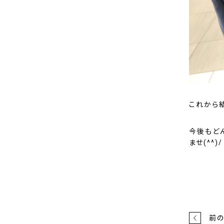
これから
今後もど
ませ(^^)/
前