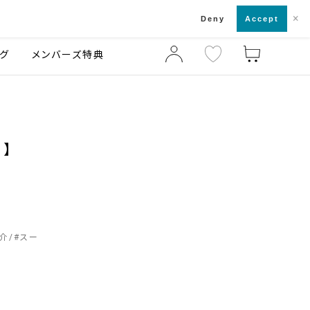
×
店舗一覧・来店予約
ログ
ご利用ガイド
Deny
Accept
グ
メンバーズ特典
】
介
#
スー