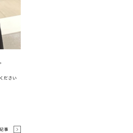
。
ください
記事