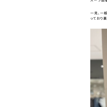
スーツ品番：
一見、一
っており