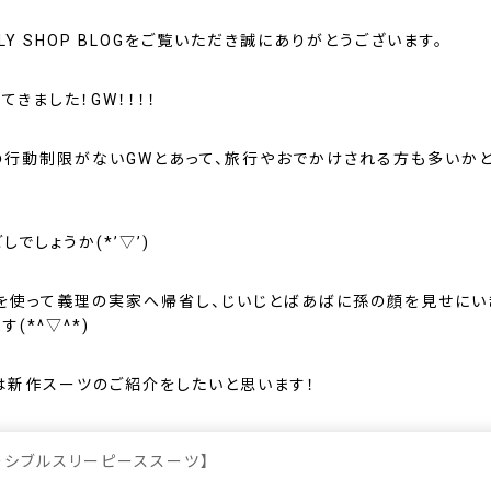
LY SHOP BLOGをご覧いただき誠にありがとうございます。
てきました！GW！！！！
の行動制限がないGWとあって、旅行やおでかけされる方も多いか
しでしょうか(*’▽’)
を使って義理の実家へ帰省し、じいじとばあばに孫の顔を見せにい
す(*^▽^*)
は新作スーツのご紹介をしたいと思います！
ーシブルスリーピーススーツ】