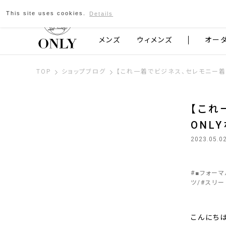
This site uses cookies.
Details
京都発のスーツブランド ONLY
メンズ
ウィメンズ
オー
TOP
ショップブログ
【これ一着でビジネス、セレモニー着
【これ
ONL
2023.05.0
#
■フォー
ツ
#
スリー
こんにちは