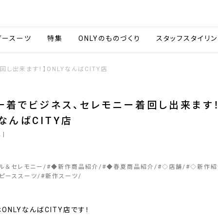
会社情報
採用情報
カタ
ダースーツ
特集
ONLYのものづくり
スタッフスタイリン
回し出来ます！】ONLYなんばCITY店
一着でビジネス、セレモニー着回し出来ます！
YなんばCITY店
2
|
マル＆セレモニー
#
◆新作商品紹介
#
◆春夏商品紹介
#
◇店舗
#
◇新作紹
ピーススーツ
#
新作スーツ
ONLYなんばCITY店です！