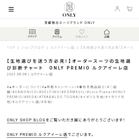
京都発のスーツブランド ONLY
TOP
ショップブログ
ルクアイーレ店
【生地選びを迷う方必見！】オーダース
【生地選びを迷う方必見！】オーダースーツの生地選
び診断チャート ONLY PREMIO ルクアイーレ店
2023.08.08
| ルクアイーレ店
#
■オーダーについて
#
■早割キャンペーン
#
◆秋冬商品紹介
#
◇店
舗
#
CANONICO
#
DELFINO
#
DORMEUIL
#
Loro Piana
#
ONLY
PREMIO
#
REDA
#
TRABALDO TOGNA
#
イギリス生地
#
イタリア生
地
#
ルクアイーレ店
#
生地
ONLY SHOP BLOG
をご覧いただき誠にありがとうございます！
ONLY PREMIO ルクアイーレ店
でございます。