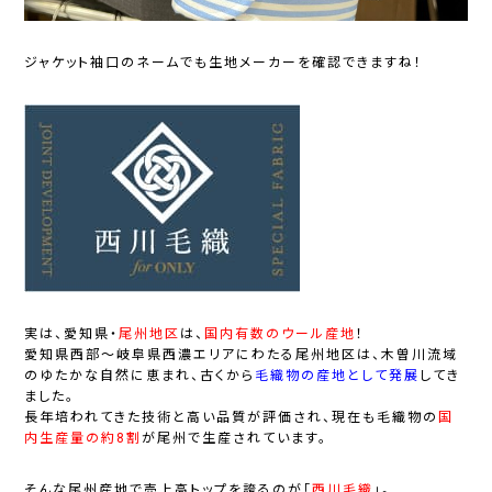
ジャケット袖口のネームでも生地メーカーを確認できますね！
実は、愛知県・
尾州地区
は、
国内有数のウール産地
！
愛知県西部～岐阜県西濃エリアにわたる尾州地区は、木曽川流域
のゆたかな自然に恵まれ、古くから
毛織物の産地として発展
してき
ました。
長年培われてきた技術と高い品質が評価され、現在も毛織物の
国
内生産量の約8割
が尾州で生産されています。
そんな尾州産地で売上高トップを誇るのが「
西川毛織
」。