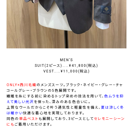
MEN’S
SUIT(2ピース)……¥41,800(税込)
VEST……¥11,000(税込)
ONLY×西川毛織
のメンズスーツ。ブラック・ネイビー・グレー・チャ
コールグレー・ブラウンの5色展開です。
繊維を糸にする前に染めるトップ染めの技法を用いて、
色ムラを抑
えて美しい光沢
を保った、深みのある色合いに。
上質なウールだからこそ叶う通気性と軽量性を備え、
夏は涼しく冬
は暖かい
快適な着心地を実現しております。
同色の
単品ベスト
も展開しており、3ピースとして
セレモニーシーン
にも
ご着用いただけます。