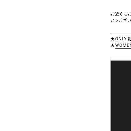
お近くに
とうござい
★ONL
★
WOM