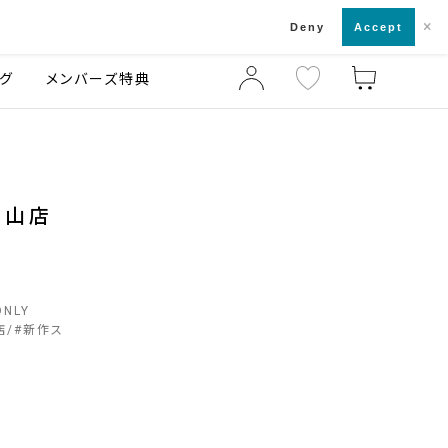
×
店舗一覧・来店予約
ログ
ご利用ガイド
Deny
Accept
グ
メンバーズ特典
北山店
ONLY
店
#
新作ス