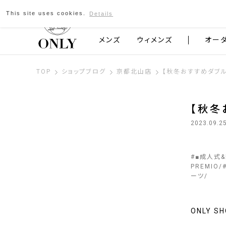
This site uses cookies.
Details
京都発のスーツブランド ONLY
メンズ
ウィメンズ
オー
TOP
ショップブログ
京都北山店
【秋冬おすすめダブル
【秋冬
2023.09.2
#
■成人式
PREMIO
ーツ
ONLY 