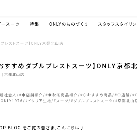
会社情報
採用情報
カタ
ダースーツ
特集
ONLYのものづくり
スタッフスタイリン
ブレストスーツ】ONLY京都北山店
おすすめダブルブレストスーツ】ONLY京都
5
| 京都北山店
&新社会人
#
◆店舗紹介
#
◆秋冬商品紹介
#
◇おすすめ商品
#
◇店舗
#
#
ONLY1976
#
イタリア生地
#
スーツ
#
ダブルブレストスーツ
#
京都北山
SHOP BLOG をご覧の皆さま、こんにちは♪