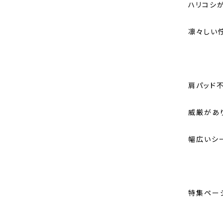
ハリコシ
凛々しい
肩パッド
威厳があ
幅広いシ
特集ペー