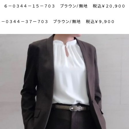
 ６－０３４４－１５－７０３ ブラウン/無地 税込￥２０,９００
－０３４４－３７ー７０３ ブラウン/無地 税込￥９,９００