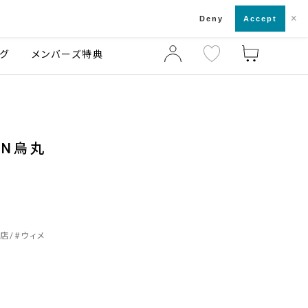
×
店舗一覧・来店予約
ログ
ご利用ガイド
Deny
Accept
グ
メンバーズ特典
EN烏丸
丸店
#
ウィメ