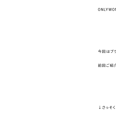
ONLYW
今回はブ
前回ご紹介
↓さっそく