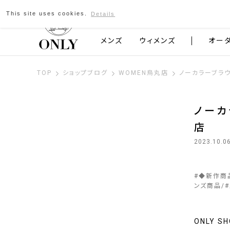
This site uses cookies.
Details
京都発のスーツブランド ONLY
メンズ
ウィメンズ
オー
TOP
ショップブログ
WOMEN烏丸店
ノーカラーブラウ
ノーカ
店
2023.10.0
#
◆新作商
ンズ商品
#
ONLY 