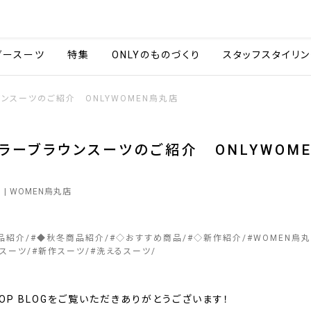
会社情報
採用情報
カタ
ダースーツ
特集
ONLYのものづくり
スタッフスタイリン
ンスーツのご紹介 ONLYWOMEN烏丸店
ラーブラウンスーツのご紹介 ONLYWOM
6
| WOMEN烏丸店
品紹介
#
◆秋冬商品紹介
#
◇おすすめ商品
#
◇新作紹介
#
WOMEN烏
スーツ
#
新作スーツ
#
洗えるスーツ
SHOP BLOGをご覧いただきありがとうございます！