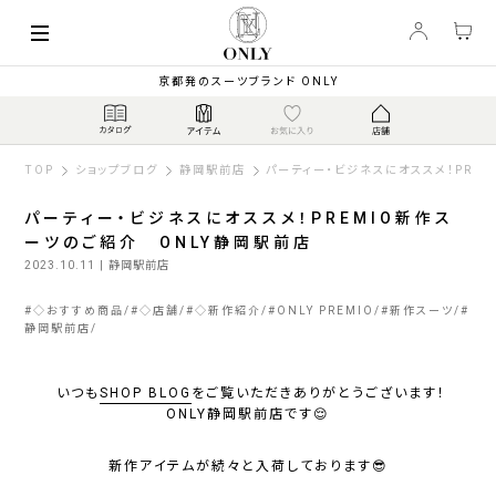
京都発のスーツブランド ONLY
TOP
ショップブログ
静岡駅前店
パーティー・ビジネスにオススメ！PRE
パーティー・ビジネスにオススメ！PREMIO新作ス
ーツのご紹介 ONLY静岡駅前店
2023.10.11
| 静岡駅前店
#
◇おすすめ商品
#
◇店舗
#
◇新作紹介
#
ONLY PREMIO
#
新作スーツ
#
静岡駅前店
いつも
SHOP BLOG
をご覧いただきありがとうございます！
ONLY静岡駅前店です😌
新作アイテムが続々と入荷しております😎