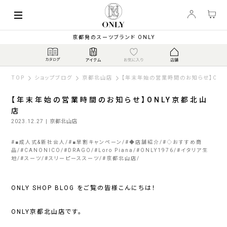
京都発のスーツブランド ONLY
TOP
ショップブログ
京都北山店
【年末年始の営業時間のお知らせ】ON
【年末年始の営業時間のお知らせ】ONLY京都北山
店
2023.12.27
| 京都北山店
#
■成人式&新社会人
#
■早割キャンペーン
#
◆店舗紹介
#
◇おすすめ商
品
#
CANONICO
#
DRAGO
#
Loro Piana
#
ONLY1976
#
イタリア生
地
#
スーツ
#
スリーピーススーツ
#
京都北山店
ONLY SHOP BLOG をご覧の皆様こんにちは！
ONLY京都北山店です。