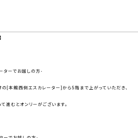
】
ーターでお越しの方-
オの[本館西側エスカレーター]から5階まで上がっていただき、
って進むとオンリーがございます。
ターでお越しの方-