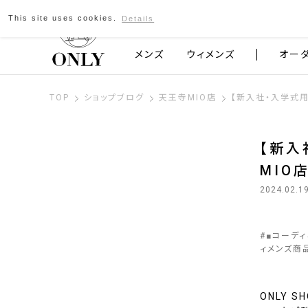
This site uses cookies.
Details
京都発のスーツブランド ONLY
メンズ
ウィメンズ
オー
TOP
ショップブログ
天王寺MIO店
【新入社・入学式用
【新入
MIO
2024.02.1
#
■コーデ
ィメンズ商
ONLY 