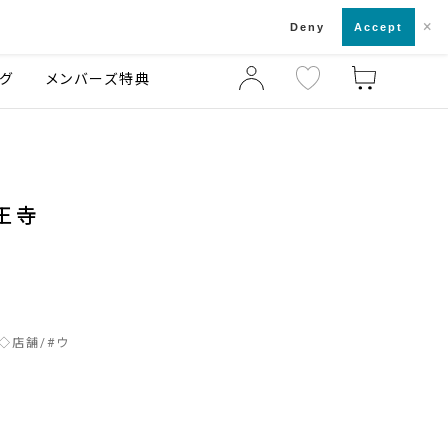
×
店舗一覧・来店予約
ログ
ご利用ガイド
Deny
Accept
グ
メンバーズ特典
王寺
◇店舗
#
ウ