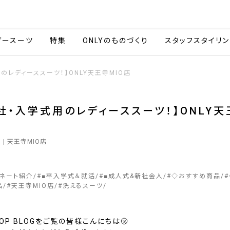
会社情報
採用情報
カタ
ダースーツ
特集
ONLYのものづくり
スタッフスタイリン
のレディーススーツ！】ONLY天王寺MIO店
社・入学式用のレディーススーツ！】ONLY天
店
9
| 天王寺MIO店
ィネート紹介
#
■卒入学式＆就活
#
■成人式&新社会人
#
◇おすすめ商品
#
品
#
天王寺MIO店
#
洗えるスーツ
SHOP BLOGをご覧の皆様こんにちは🌝