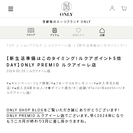
京都発のスーツブランド ONLY
TOP
ショップブログ
ルクアイーレ店
【新生活準備はこのタイミング！ルクア
【新生活準備はこのタイミング！ルクアポイント5倍
DAY】ONLY PREMIO ルクアイーレ店
2024.02.29
| ルクアイーレ店
#
■キャンペーン・フェア情報
#
■フォーマル＆セレモニー
#
■卒入学式＆就
活
#
■成人式&新社会人
#
◆ポイント還元
#
◇店舗
#
TailorMadeShirt
#
ルクアイーレ店
ONLY SHOP BLOG
をご覧いただき誠にありがとうございます！
ONLY PREMIO ルクアイーレ店
でございます。早く2024年になり
もう二カ月が終わり3月に差し掛かりますね。