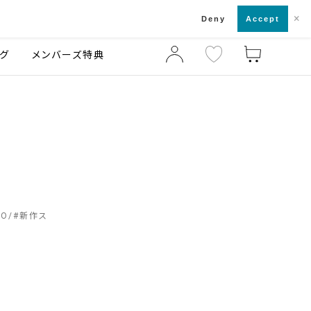
×
店舗一覧・来店予約
ログ
ご利用ガイド
Deny
Accept
グ
メンバーズ特典
CO
#
新作ス