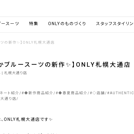
会社情報
採用情報
カタ
ダースーツ
特集
ONLYのものづくり
スタッフスタイリン
ツの新作✨】ONLY札幌大通店
かブルースーツの新作✨】ONLY札幌大通店
4
| 札幌大通り店
ィネート紹介
#
◆新作商品紹介
#
◆春夏商品紹介
#
◇店舗
#
AUTHENTI
幌大通り店
、ONLY札幌大通店です✨