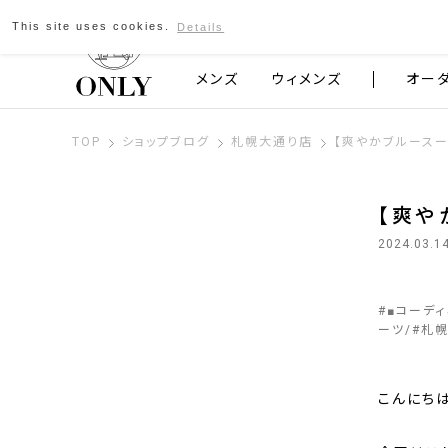
This site uses cookies.
Details
京都発のスーツブランド ONLY
メンズ
ウィメンズ
オー
TOP
ショップブログ
札幌大通り店
【爽やかブルースー
【爽や
2024.03.1
#
■コーデ
ーツ
#
札
こんにちは