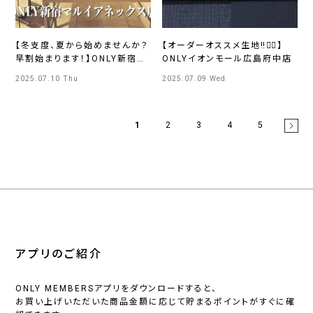
【冬支度、夏から始めませんか？
【オーダーオススメ生地‼️☝🏻】
早割始まります！】ONLY新宿マ
ONLYイオンモール広島府中店
ルイアネックス店
2025.07.10 Thu
2025.07.09 Wed
1
2
3
4
5
アプリのご紹介
ONLY MEMBERSアプリをダウンロードすると、
お買い上げいただいた商品金額に応じて貯まるポイントがすぐに確