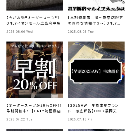
【今がお得‼️オーダースーツ‼️】
【早割特集第二弾～新宿店限定
ONLYイオンモール広島府中店
のお得な情報付き～】ONLY新
宿マルイアネックス店
2025.08.06 Wed
2025.08.05 Tue
【オーダースーツが20％OFF！！
【2025AW 早割生地ブラン
早割開催中！！】ONLY淀屋橋店
ド 徹底解説】ONLY福岡天神
店
2025.07.22 Tue
2025.07.18 Fri