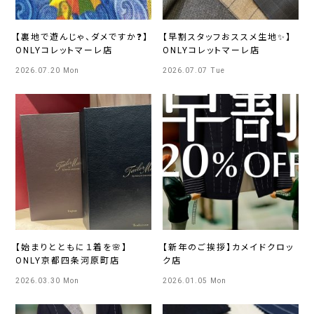
【裏地で遊んじゃ、ダメですか❓】
【早割スタッフおススメ生地✨】
ONLYコレットマーレ店
ONLYコレットマーレ店
2026.07.20 Mon
2026.07.07 Tue
【始まりとともに１着を🌸】
【新年のご挨拶】カメイドクロッ
ONLY京都四条河原町店
ク店
2026.03.30 Mon
2026.01.05 Mon