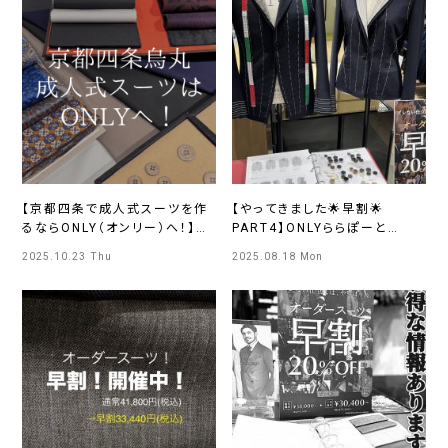
【京都四条で成人式スーツを作
【やってきました🌟早割🌟
るならONLY（オンリー）へ！】Ｏ
PART4】ONLYららぽーと
NLY四条烏丸店
EXPOCITY店
2025.10.23 Thu
2025.08.18 Mon