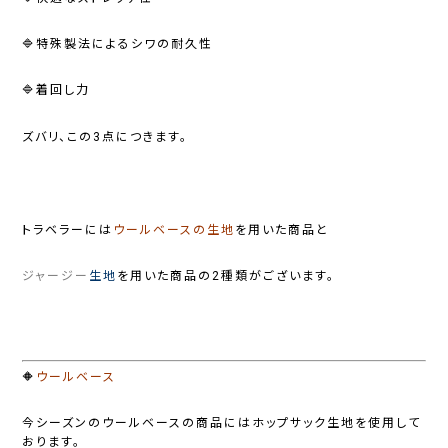
🔷特殊製法によるシワの耐久性
🔷着回し力
ズバリ、この3点につきます。
トラベラーには
ウールベースの生地
を用いた商品と
ジャージー
生地
を用いた商品の2種類がございます。
🔶
ウールベース
今シーズンのウールベースの商品にはホップサック生地を使用して
おります。