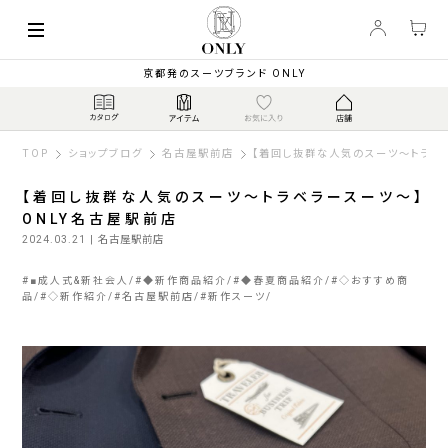
京都発のスーツブランド ONLY
TOP
ショップブログ
名古屋駅前店
【着回し抜群な人気のスーツ～トラベ
【着回し抜群な人気のスーツ～トラベラースーツ～】
ONLY名古屋駅前店
2024.03.21
| 名古屋駅前店
#
■成人式&新社会人
#
◆新作商品紹介
#
◆春夏商品紹介
#
◇おすすめ商
品
#
◇新作紹介
#
名古屋駅前店
#
新作スーツ