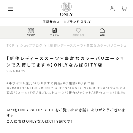
京都発のスーツブランド ONLY
TOP
ショップブログ
【新作レディーススーツ＊豊富なカラーバリエーションで入
【新作レディーススーツ＊豊富なカラーバリエーショ
ンで入荷してます＊】ONLYなんばCITY店
2024.03.29
|
#
◆ポイント還元
#
◇おすすめ商品
#
◇店舗
#
◇新作紹
介
#
AUTHENTICO
#
ONLY GREEN
#
ONLY1976
#
REDA
#
ウィメンズ
商品
#
スーツ
#
ダブルブレストスーツ
#
新作ジャケット
#
新作スーツ
#
生地
いつもONLY SHOP BLOGをご覧いただき誠にありがとうございま
す✨
こんにちはONLYなんばCITY店です！