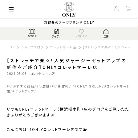
京都発のスーツブランド ONLY
TOP
ショップブログ
コレットマーレ店
【ストレッチで楽々！人気ジャージ
【ストレッチで楽々！人気ジャージーセットアップの
新作をご紹介】ONLYコレットマーレ店
2024.05.08
| コレットマーレ店
#
◇おすすめ商品
#
◇店舗
#
◇新作紹介
#
ONLY GREEN
#
コレットマーレ
店
#
セットアップ
いつもONLYコレットマーレ（横浜桜木町）店のブログをご覧いただ
きありがとうございます🎉
こんにちは！！ONLYコレットマーレ店です🐳