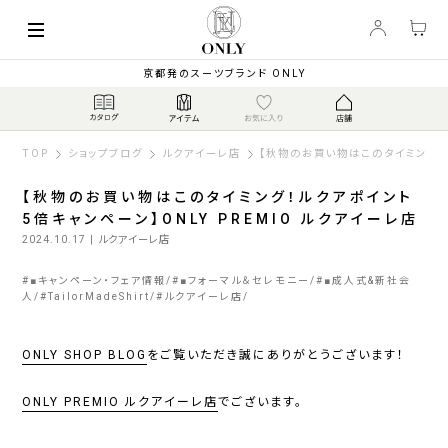
京都発のスーツブランド ONLY
TOP
ショップブログ
ルクアイーレ店
【秋物のお買い物はこのタイミング！ル
【秋物のお買い物はこのタイミング！ルクアポイント
5倍キャンペーン】ONLY PREMIO ルクアイーレ店
2024.10.17
| ルクアイーレ店
#
■キャンペーン・フェア情報
#
■フォーマル＆セレモニー
#
■成人式&新社会
人
#
TailorMadeShirt
#
ルクアイーレ店
ONLY SHOP BLOG
をご覧いただき誠にありがとうございます！
ONLY PREMIO ルクアイーレ店
でございます。