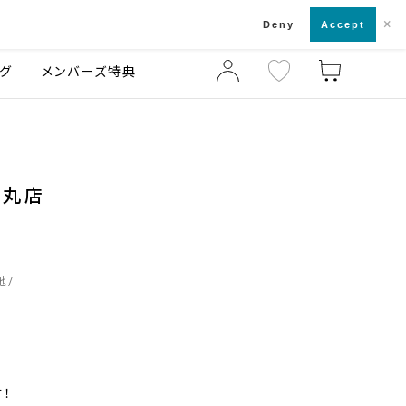
×
店舗一覧・来店予約
ログ
ご利用ガイド
Deny
Accept
グ
メンバーズ特典
烏丸店
地
す！