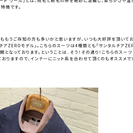
ュート ウール」とは、梳毛と紡毛の糸を絶妙に混織し、柔らかさや温
が特徴です。
様ももうご存知の方も多いかと思いますが、いつも大好評を頂いて
チアZEROモデル」。こちらのスーツは4種類とも「サンタルチアZE
展開となっております。ということは…そう！その通り！こちらのスー
ておりますので、インナーにニット系を合わせて頂くのもオススメで