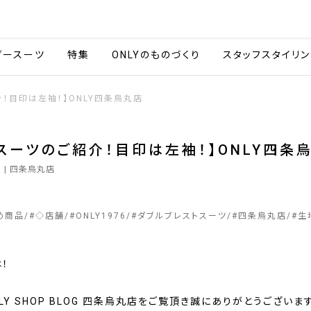
会社情報
採用情報
カタ
ダースーツ
特集
ONLYのものづくり
スタッフスタイリン
！目印は左袖！】ONLY四条烏丸店
スーツのご紹介！目印は左袖！】ONLY四条
9
| 四条烏丸店
め商品
#
◇店舗
#
ONLY1976
#
ダブルブレストスーツ
#
四条烏丸店
#
生
！
LY SHOP BLOG 四条烏丸店をご覧頂き誠にありがとうございま