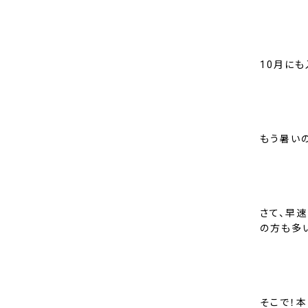
10月に
もう暑いの
さて、早
の方も多
そこで！