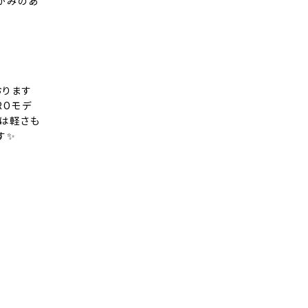
かみのあ
おります
ROモデ
ツは軽さも
す✨