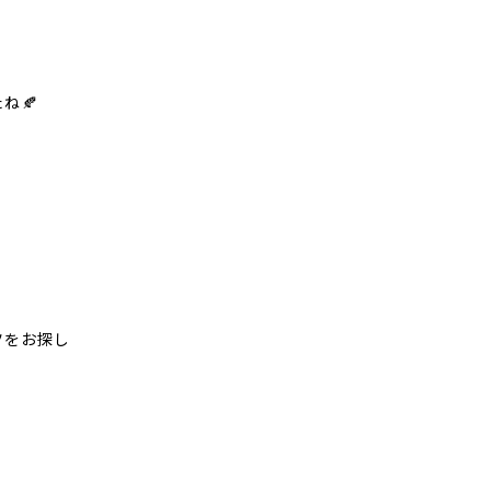
ね🍂
ツをお探し