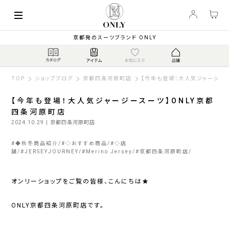
京都発のスーツブランド ONLY
TOP
ショップブログ
京都四条河原町店
【今年も登場！大人気ジャージー
【今年も登場！大人気ジャージースーツ】ONLY京都
四条河原町店
2024.10.29
| 京都四条河原町店
#
◆秋冬商品紹介
#
◇おすすめ商品
#
◇店
舗
#
JERSEYJOURNEY
#
Merino Jersey
#
京都四条河原町店
オンリーショップをご覧の皆様、こんにちは★
ONLY京都四条河原町店です。