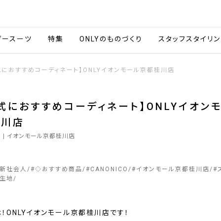
会社情報
採用情報
カタ
ダースーツ
特集
ONLYのものづくり
スタッフスタイリン
式におすすめコーディネート】ONLYイオンモール京都桂川店
式におすすめコーディネート】ONLYイオン
桂川店
7
| イオンモール京都桂川店
&新社会人
#
◇おすすめ商品
#
CANONICO
#
イオンモール京都桂川店
#
生地
！ONLYイオンモール京都桂川店です！