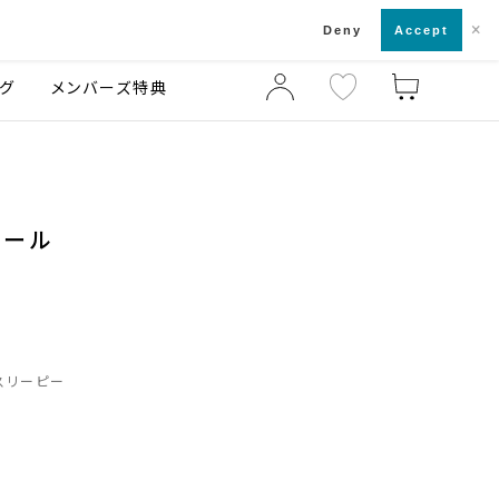
×
店舗一覧・来店予約
ログ
ご利用ガイド
Deny
Accept
グ
メンバーズ特典
モール
スリーピー