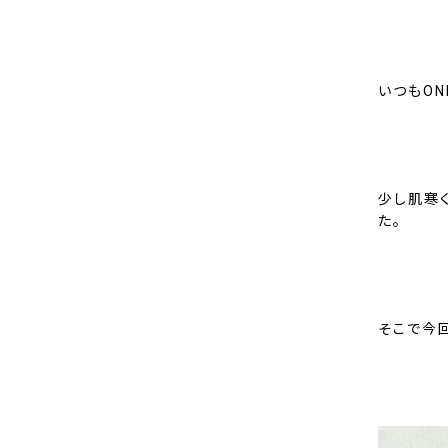
いつもON
少し肌寒
た。
そこで今