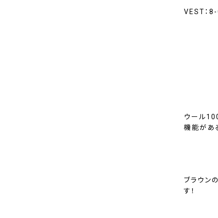
VEST：8
ウール1
機能があ
ブラウン
す！