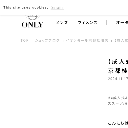
This site uses cookies.
Details
京都発のスーツブランド ONLY
メンズ
ウィメンズ
オー
TOP
ショップブログ
イオンモール京都桂川店
【成人
【成人
京都
2024.11.1
#
■成人式
ススーツ
#
こんにちは