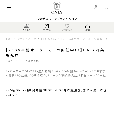
京都発のスーツブランド ONLY
TOP
ショップブログ
四条烏丸店
【25SS早割オーダースーツ開催中！！】
【25SS早割オーダースーツ開催中！！】ONLY四条
烏丸店
2024.12.11
| 四条烏丸店
#
■オーダーについて
#
■成人式&新社会人
#
■早割キャンペーン
#
◇おすす
め商品
#
◇店舗
#
◇新作紹介
#
スーツ
#
四条烏丸店
#
新作スーツ
#
生地
いつもONLY四条烏丸店SHOP BLOGをご覧頂き、誠に有難うござ
います！