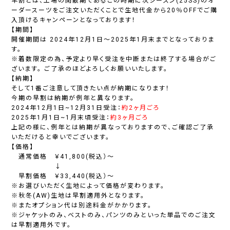
早割とは、工場の閑散期であるこの時期に次シーズン(25SS)のオ
ーダースーツをご注文いただくことで生地代金から20％OFFでご購
入頂けるキャンペーンとなっております！
【期間】
開催期間は 2024年12月1日～2025年1月末までとなっておりま
す。
※着数限定の為、予定より早く受注を中断または終了する場合がご
ざいます。 ご了承のほどよろしくお願いいたします。
【納期】
そして1番ご注意して頂きたい点が納期になります！
今期の早割は納期が例年と異なります。
2024年12月1日~12月31日受注：
約2ヶ月ごろ
2025年1月1日~1月末頃受注：
約3ヶ月ごろ
上記の様に、例年とは納期が異なっておりますので、ご確認ご了承
いただけると幸いでございます。
【価格】
通常価格
￥41,800(税込）～
↓
早割価格 ￥33,440(税込）～
※お選びいただく生地によって価格が変わります。
※秋冬(AW)生地は早割適用外となります。
※またオプション代は別途料金がかかります。
※ジャケットのみ、ベストのみ、パンツのみといった単品でのご注文
は早割適用外です。