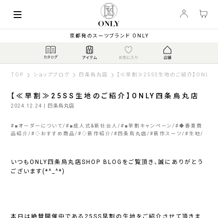
京都発のスーツブランド ONLY
TOP
ショップブログ
四条烏丸店
【≪早割≫25SS生地のご紹介】ONLY
【≪早割≫25SS生地のご紹介】ONLY四条烏丸店
2024.12.24
| 四条烏丸店
#
■オーダーについて
#
■成人式&新社会人
#
■早割キャンペーン
#
◆春夏商
品紹介
#
◇おすすめ商品
#
◇新作紹介
#
四条烏丸店
#
新作スーツ
#
生地
いつもONLY四条烏丸店SHOP BLOGをご覧頂き、誠にありがとう
ございます(*^_^*)
本日は絶賛開催中である25SS早割の生地をご紹介させて頂きま